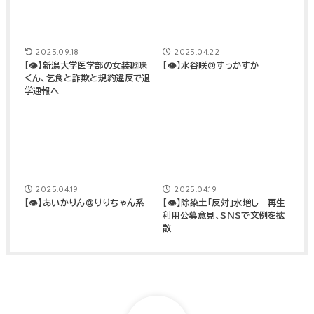
2025.09.18
2025.04.22
【👁】新潟大学医学部の女装趣味
【👁】水谷咲＠すっかすか
くん、乞食と詐欺と規約違反で退
学通報へ
2025.04.19
2025.04.19
【👁】あいかりん＠りりちゃん系
【👁】除染土「反対」水増し 再生
利用公募意見、SNSで文例を拡
散