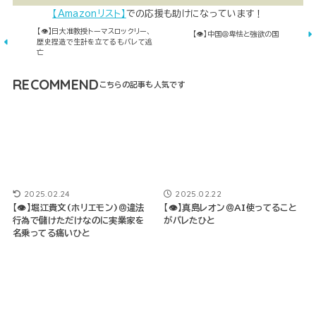
【Amazonリスト】
での応援も助けになっています！
【👁】日大准教授トーマスロックリー、
【👁】中国＠卑怯と強欲の国
歴史捏造で生計を立てるもバレて逃
亡
RECOMMEND
2025.02.24
2025.02.22
【👁】堀江貴文(ホリエモン)＠違法
【👁】真島レオン＠AI使ってること
行為で儲けただけなのに実業家を
がバレたひと
名乗ってる痛いひと