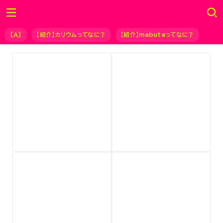
[Ａ]
【紹介】カリウムってなに？
【紹介】mabutaってなに？