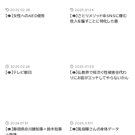
2025.02.28
2025.01.24
【👁】女性へのAED使用
【👁】さとりメソッド@SNSに棲む
他人を騙すことに特化した悪
2025.02.26
2025.01.30
【👁】テレビ朝日
【👁】仏教界で相次ぐ性被害＠代わ
りにお前がエッチしてやらないかん
2024.07.31
2025.03.11
【👁】静岡県＠川勝知事＋鈴木知事
【👁】風俗嬢さんの身体データ
＝崩壊