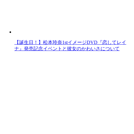
【誕生日！】松本玲奈1stイメージDVD『恋してレイ
ナ』発売記念イベントと彼女のかわいさについて