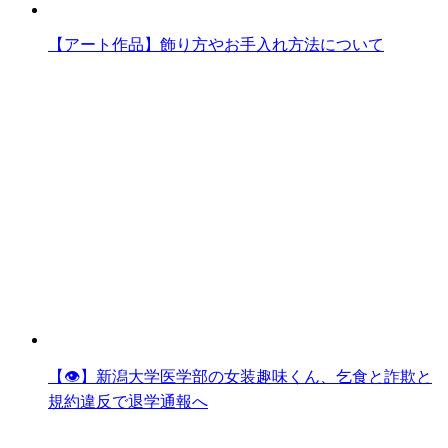
【アート作品】飾り方やお手入れ方法について
【👁】新潟大学医学部の女装趣味くん、乞食と詐欺と
規約違反で退学通報へ