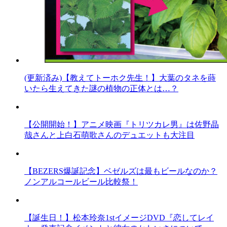
(更新済み)【教えてトーホク先生！】大葉のタネを蒔
いたら生えてきた謎の植物の正体とは…？
【公開開始！】アニメ映画『トリツカレ男』は佐野晶
哉さんと上白石萌歌さんのデュエットも大注目
【BEZERS爆誕記念】ベゼルズは最もビールなのか？
ノンアルコールビール比較祭！
【誕生日！】松本玲奈1stイメージDVD『恋してレイ