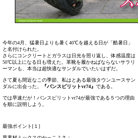
今年の4月、猛暑日よりも暑く40℃を越える日が「酷暑日」
と名付けられた。
さらにコンクリートとガラスは日光を照り返し、体感温度は
50℃以上になる日も増えた。革靴を履かねばならないサラリ
ーマンも、本当は超快適なサンダルでいたいはずだ。
さて夏も間近なこの季節、私はとある最強タウンユースサン
ダルに出会った。
『バンスピリットvr74』
である。
では早速だが！
バンスピリットvr74が最強である５つの理由
を順に説明しよう。
最強ポイント[１]
異素材ミックスのかっこよさ：