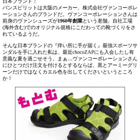
日本ブランド：
バンスピリットは大阪のメーカー、株式会社ヴァンコーポレ
ーションさんのブランドだ。ヴァンコーポレーションさんは
前身のヴァンシューズが
1960年創業
という老舗。自社工場
(海外含む)でのオリジナル規格にこだわっての靴づくりをさ
れているようだ。
そんな日本ブランドの『痒い所に手が届く』最強スポーツサ
ンダルを手に入れた私は、最近chocoZAPにも入会したし有
意義な夏を過ごせそう。まぁ…ヴァンコーポレーションさん
にひとつだけ注文を付けるとするならば、黒とアーミーグリ
ーンだけではなくカエル色を出してくださいというところ
か！