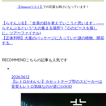
【Amazonリスト】
での応援も助けになっています！
【らそんぶる】「全員の顔を覚えていこうと思います」――
らそんぶるという“人の集まる場所”(『心のピースを探し
に』ツアーファイナル)
【正体判明】大葉のパッケージに入っていた謎の植物、開花
する。
RECOMMEND
2026.06.12
【レトロかわいい】カセットテープ型のスピーカーは
音質もレトロ気味なのが逆にGOOD