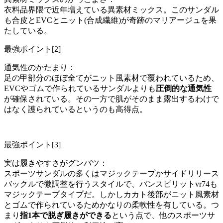
衣料品界隈で近年増えている異素材ミックス。このサンダル
も合皮とEVCとニット(合成繊維)が奇跡のマリアージュを果
たしている。
最強ポイント[2]
通気性のかたまり：
足の甲部分のほぼ全てがニット風素材で覆われているため、
EVCやゴムで作られているサンダルよりも
圧倒的な通気性
が確保されている。その一方で肌がそのまま露出するわけで
はなく護られているというのも高得点。
最強ポイント[3]
実は履きやすさがグンバツ：
スポーツサンダルの多くはマジックテープかサイドリリース
バックルで微調整を行うスタイルで、バンスピリットvr74も
マジックテープタイプだ。しかしカカト後部がニット風素材
とゴムで作られているためかなりの柔軟性を有している。つ
まり
指1本で脱ぎ履きができる
という点で、他のスポーツサ