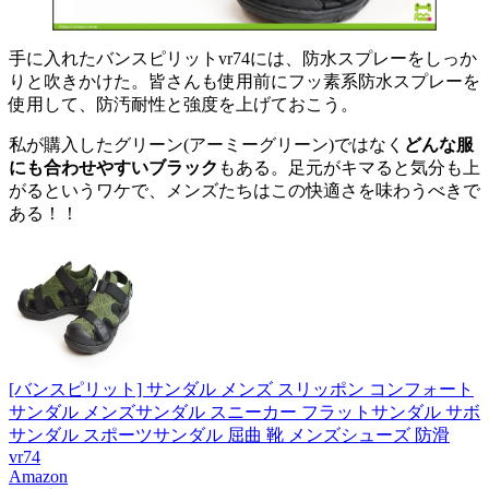
手に入れたバンスピリットvr74には、防水スプレーをしっか
りと吹きかけた。皆さんも使用前にフッ素系防水スプレーを
使用して、防汚耐性と強度を上げておこう。
私が購入したグリーン(アーミーグリーン)ではなく
どんな服
にも合わせやすいブラック
もある。足元がキマると気分も上
がるというワケで、メンズたちはこの快適さを味わうべきで
ある！！
[バンスピリット] サンダル メンズ スリッポン コンフォート
サンダル メンズサンダル スニーカー フラットサンダル サボ
サンダル スポーツサンダル 屈曲 靴 メンズシューズ 防滑
vr74
Amazon