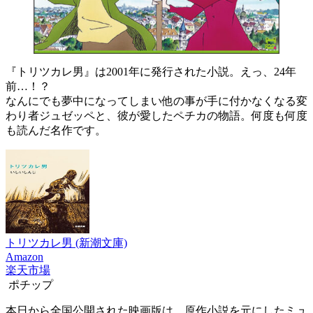
『トリツカレ男』は2001年に発行された小説。えっ、24年
前…！？
なんにでも夢中になってしまい他の事が手に付かなくなる変
わり者ジュゼッペと、彼が愛したペチカの物語。何度も何度
も読んだ名作です。
トリツカレ男 (新潮文庫)
Amazon
楽天市場
ポチップ
本日から全国公開された映画版は、原作小説を元にしたミュ