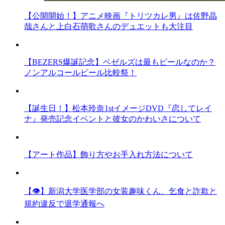
【公開開始！】アニメ映画『トリツカレ男』は佐野晶
哉さんと上白石萌歌さんのデュエットも大注目
【BEZERS爆誕記念】ベゼルズは最もビールなのか？
ノンアルコールビール比較祭！
【誕生日！】松本玲奈1stイメージDVD『恋してレイ
ナ』発売記念イベントと彼女のかわいさについて
【アート作品】飾り方やお手入れ方法について
【👁】新潟大学医学部の女装趣味くん、乞食と詐欺と
規約違反で退学通報へ