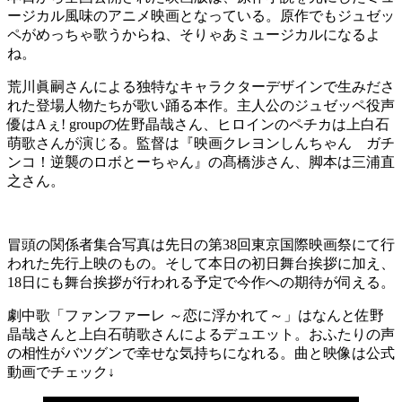
ージカル風味のアニメ映画となっている。原作でもジュゼッ
ペがめっちゃ歌うからね、そりゃあミュージカルになるよ
ね。
荒川眞嗣さんによる独特なキャラクターデザインで生みださ
れた登場人物たちが歌い踊る本作。主人公のジュゼッペ役声
優はAぇ! groupの佐野晶哉さん、ヒロインのペチカは上白石
萌歌さんが演じる。監督は『映画クレヨンしんちゃん ガチ
ンコ！逆襲のロボとーちゃん』の髙橋渉さん、脚本は三浦直
之さん。
冒頭の関係者集合写真は先日の第38回東京国際映画祭にて行
われた先行上映のもの。そして本日の初日舞台挨拶に加え、
18日にも舞台挨拶が行われる予定で今作への期待が伺える。
劇中歌「ファンファーレ ～恋に浮かれて～」はなんと佐野
晶哉さんと上白石萌歌さんによるデュエット。おふたりの声
の相性がバツグンで幸せな気持ちになれる。曲と映像は公式
動画でチェック↓