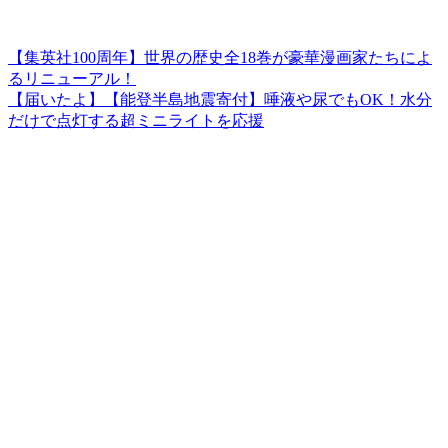
【集英社100周年】世界の歴史全18巻が豪華漫画家たちによ
るリニューアル！
【届いたよ】【能登半島地震寄付】唾液や尿でもOK！水分
だけで点灯する超ミニライトを応援