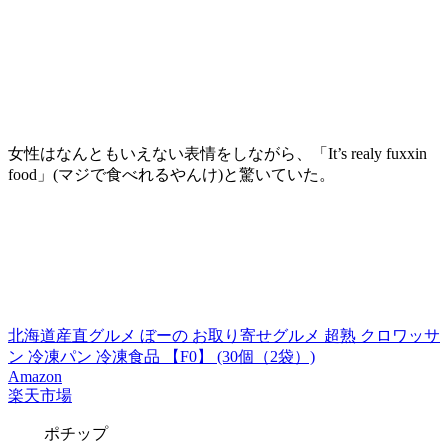
女性はなんともいえない表情をしながら、「It’s realy fuxxin
food」(マジで食べれるやんけ)と驚いていた。
北海道産直グルメ ぼーの お取り寄せグルメ 超熟 クロワッサ
ン 冷凍パン 冷凍食品 【F0】 (30個（2袋）)
Amazon
楽天市場
ポチップ