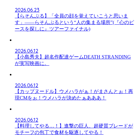
2026.06.23
【らそんぶる】「全員の顔を覚えていこうと思いま
す」――らそんぶるという“人の集まる場所”(『心のピ
ースを探しに』ツアーファイナル)
2026.06.12
【小島秀夫】超名作配達ゲームDEATH STRANDING
が実写映画に。
2026.06.12
【カップヌードル】ウメハラがぁ！がまさんとぉ！再
現CMをぉ！ウメハラが決めたぁあああ！
2026.06.12
【料理してやる…！】進撃の巨人、超硬質ブレードが
モチーフの包丁で食材を駆逐してやる！