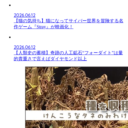
2026.06.12
【猫の気持ち】猫になってサイバー世界を冒険する名
作ゲーム『Stray』が映画化！
2026.06.12
【人類史の蓄積】奇跡の人工鉱石“フォーダイト”は量
的貴重さで言えばダイヤモンド以上