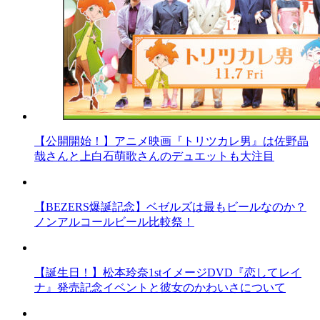
【公開開始！】アニメ映画『トリツカレ男』は佐野晶
哉さんと上白石萌歌さんのデュエットも大注目
【BEZERS爆誕記念】ベゼルズは最もビールなのか？
ノンアルコールビール比較祭！
【誕生日！】松本玲奈1stイメージDVD『恋してレイ
ナ』発売記念イベントと彼女のかわいさについて