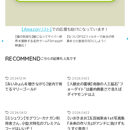
【Amazonリスト】
での応援も助けになっています！
【猫の気持ち】猫になってサイバー世
【なつい】PS2フィルターで自分の写
界を冒険する名作ゲーム『Stray』が
真をひと昔前の3Dにしよう！
映画化！
RECOMMEND
2024.12.14
2026.06.12
【あいみょんを聴きながら】室内で育
【人類史の蓄積】奇跡の人工鉱石“フ
てるマリーゴールド
ォーダイト”は量的貴重さで言えば
ダイヤモンド以上
2026.06.12
2026.06.12
【ミシュワン】モグワン・カナガン利
【いおきまお】五百城茉央1st写真集
用者さん、小型犬特化のプレミアム
『未来の作り方』がアンチに負けずも
フードはいいぞ！
うすぐ発売！