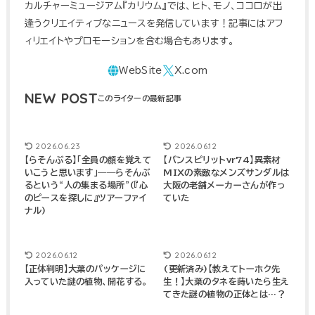
カルチャーミュージアム『カリウム』では、ヒト、モノ、ココロが出
逢うクリエイティブなニュースを発信しています！記事にはアフ
ィリエイトやプロモーションを含む場合もあります。
NEW POST
2026.06.23
2026.06.12
【らそんぶる】「全員の顔を覚えて
【バンスピリットvr74】異素材
いこうと思います」――らそんぶ
MIXの素敵なメンズサンダルは
るという“人の集まる場所”(『心
大阪の老舗メーカーさんが作っ
のピースを探しに』ツアーファイ
ていた
ナル)
2026.06.12
2026.06.12
【正体判明】大葉のパッケージに
(更新済み)【教えてトーホク先
入っていた謎の植物、開花する。
生！】大葉のタネを蒔いたら生え
てきた謎の植物の正体とは…？