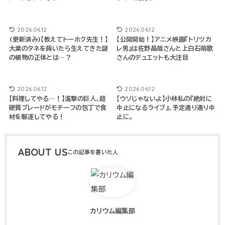
2026.06.12
2026.06.12
(更新済み)【教えてトーホク先生！】
【公開開始！】アニメ映画『トリツカ
大葉のタネを蒔いたら生えてきた謎
レ男』は佐野晶哉さんと上白石萌歌
の植物の正体とは…？
さんのデュエットも大注目
2026.06.12
2026.06.12
【料理してやる…！】進撃の巨人、超
【ウソじゃないよ】小林私の『絶対に
硬質ブレードがモチーフの包丁で食
中止になるライブ』、予定通り通り中
材を駆逐してやる！
止に。
ABOUT US
カリウム編集部