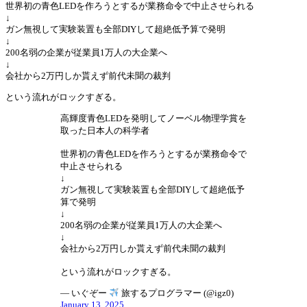
世界初の青色LEDを作ろうとするが業務命令で中止させられる
↓
ガン無視して実験装置も全部DIYして超絶低予算で発明
↓
200名弱の企業が従業員1万人の大企業へ
↓
会社から2万円しか貰えず前代未聞の裁判
という流れがロックすぎる。
高輝度青色LEDを発明してノーベル物理学賞を
取った日本人の科学者
世界初の青色LEDを作ろうとするが業務命令で
中止させられる
↓
ガン無視して実験装置も全部DIYして超絶低予
算で発明
↓
200名弱の企業が従業員1万人の大企業へ
↓
会社から2万円しか貰えず前代未聞の裁判
という流れがロックすぎる。
— いぐぞー
旅するプログラマー (@igz0)
January 13, 2025