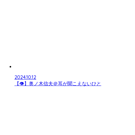
2024.10.12
【👁】奥ノ木信夫＠耳が聞こえないひと