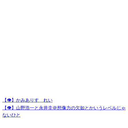
【👁】かみありす れい
【👁】山野浩一と永井圭＠想像力の欠如とかいうレベルじゃ
ないひと