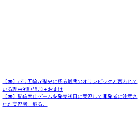
【👁】パリ五輪が歴史に残る最悪のオリンピックと言われて
いる理由9選+追加＋おまけ
【👁】配信禁止ゲームを発売初日に実況して開発者に注意さ
れた実況者、煽る。