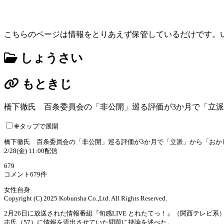
こちらのページは情報をとりあえず保管しているだけです。
しょうさい
もときじ
橋下徹氏 百条委員会の「非公開」巡る評価が3か月で「立派
✙タップで展開
橋下徹氏 百条委員会の「非公開」巡る評価が3か月で「立派」から「おか
2/28(金) 11:00配信
679
コメント679件
女性自身
Copyright (C) 2025 Kobunsha Co.,Ltd. All Rights Reserved.
2月26日に放送された情報番組『旬感LIVE とれたてっ！』（関西テレビ
志氏（57）に情報を流出させていた問題に持論を述べた。