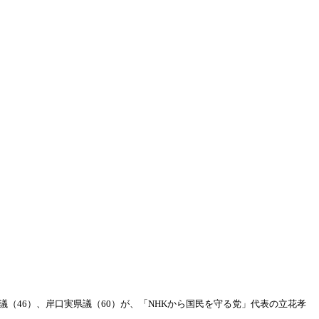
議（46）、岸口実県議（60）が、「NHKから国民を守る党」代表の立花孝