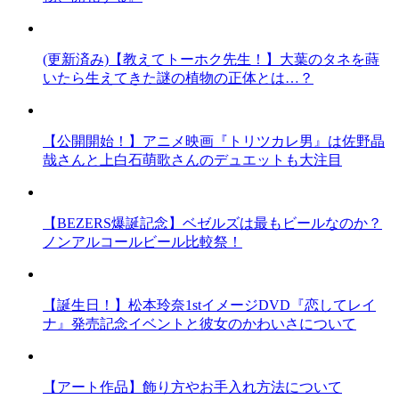
(更新済み)【教えてトーホク先生！】大葉のタネを蒔
いたら生えてきた謎の植物の正体とは…？
【公開開始！】アニメ映画『トリツカレ男』は佐野晶
哉さんと上白石萌歌さんのデュエットも大注目
【BEZERS爆誕記念】ベゼルズは最もビールなのか？
ノンアルコールビール比較祭！
【誕生日！】松本玲奈1stイメージDVD『恋してレイ
ナ』発売記念イベントと彼女のかわいさについて
【アート作品】飾り方やお手入れ方法について