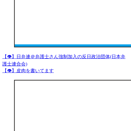
【👁】日弁連＠弁護士さん強制加入の反日政治団体(日本弁
護士連合会)
【👁】皮肉を書いてます