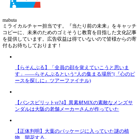
mabuta
ミライカルチャー担当です。『当たり前の未来』をキャッチ
コピーに、未来のためのゴミそうじ教育を目指した文化記事
を提供しています。広告収益は得ていないので皆様からの寄
付もお待ちしております！
【らそんぶる】「全員の顔を覚えていこうと思いま
す」――らそんぶるという“人の集まる場所”(『心のピ
ースを探しに』ツアーファイナル)
【バンスピリットvr74】異素材MIXの素敵なメンズサ
ンダルは大阪の老舗メーカーさんが作っていた
【正体判明】大葉のパッケージに入っていた謎の植
物、開花する。