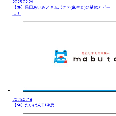
2025.02.26
【👁】黒田あいみとキムポクテ(麻生泰)＠献体とピー
ス！
2025.02.18
【👁】たいばんDJ＠悪