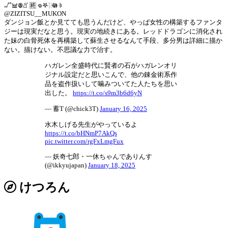
𖡬𖠌𖣠𖤽 🈡 𖦹𖤐𖡻𖡎 𖥉
@ZIZITSU__MUKON
ダンジョン飯とか見てても思うんだけど、やっぱ女性の構築するファンタ
ジーは現実だなと思う。現実の地続きにある。レッドドラゴンに消化され
た妹の白骨死体を再構築して蘇生させるなんて手段、多分男は詳細に描か
ない。描けない。不思議な力で治す。
ハガレン全盛時代に賢者の石がハガレンオリ
ジナル設定だと思いこんで、他の錬金術系作
品を盗作扱いして噛みついてた人たちを思い
出した。
https://t.co/s9m3b6d6yN
— 蓄T (@chick3T)
January 16, 2025
水木しげる先生がやっているよ
https://t.co/bHNmP7AkQs
pic.twitter.com/rgFxLmgFux
— 妖奇七郎・一休ちゃんでありんす
(@ikkyujapan)
January 18, 2025
けつろん