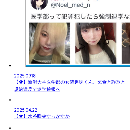
2025.09.18
【👁】新潟大学医学部の女装趣味くん、乞食と詐欺と
規約違反で退学通報へ
2025.04.22
【👁】水谷咲＠すっかすか