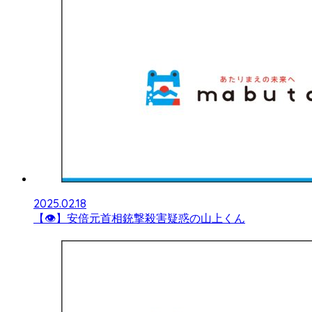
2025.02.18
【👁】安倍元首相銃撃殺害疑惑の山上くん