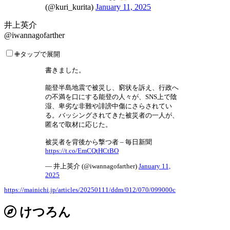
(@kuri_kurita)
January 11, 2025
井上英介
@iwannagofarther
✙タップで展開
書きました。
能登半島地震で被災し、窮状を訴え、行政へ
の不満を口にする能登の人々が、SNS上で陰
湿、卑劣な非難や誹謗中傷にさらされてい
る。バッシングされてきた被災者の一人が、
匿名で取材に応じた。
被災者を背後から撃つ者 – 毎日新聞
https://t.co/EmCQtHCtBO
— 井上英介 (@iwannagofarther)
January 11,
2025
https://mainichi.jp/articles/20250111/ddm/012/070/099000c
けつろん