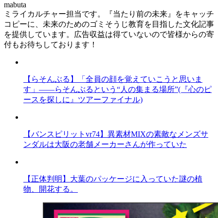
mabuta
ミライカルチャー担当です。『当たり前の未来』をキャッチ
コピーに、未来のためのゴミそうじ教育を目指した文化記事
を提供しています。広告収益は得ていないので皆様からの寄
付もお待ちしております！
【らそんぶる】「全員の顔を覚えていこうと思いま
す」――らそんぶるという“人の集まる場所”(『心のピ
ースを探しに』ツアーファイナル)
【バンスピリットvr74】異素材MIXの素敵なメンズサ
ンダルは大阪の老舗メーカーさんが作っていた
【正体判明】大葉のパッケージに入っていた謎の植
物、開花する。