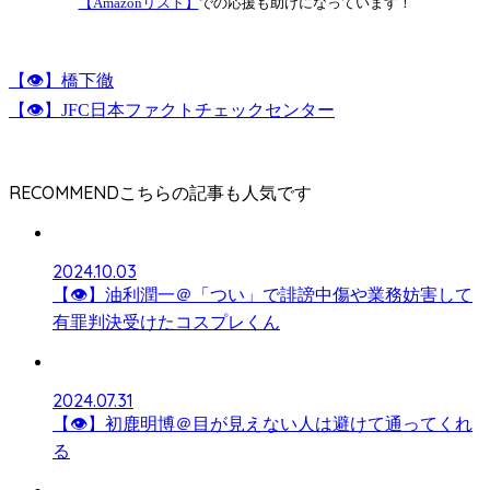
【Amazonリスト】
での応援も助けになっています！
【👁】橋下徹
【👁】JFC日本ファクトチェックセンター
RECOMMEND
2024.10.03
【👁】油利潤一＠「つい」で誹謗中傷や業務妨害して
有罪判決受けたコスプレくん
2024.07.31
【👁】初鹿明博＠目が見えない人は避けて通ってくれ
る