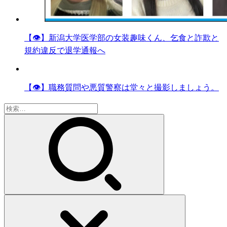
【👁】新潟大学医学部の女装趣味くん、乞食と詐欺と
規約違反で退学通報へ
【👁】職務質問や悪質警察は堂々と撮影しましょう。
検
索: