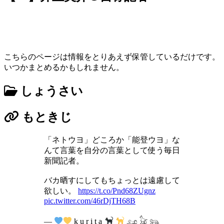
こちらのページは情報をとりあえず保管しているだけです。
いつかまとめるかもしれません。
しょうさい
もときじ
「ネトウヨ」どころか「能登ウヨ」な
んて言葉を自分の言葉として使う毎日
新聞記者。
バカ晒すにしてもちょっとは遠慮して
欲しい。
https://t.co/Pnd68ZUgnz
pic.twitter.com/46rDjTH68B
—
k u r i t a
𓃭 𓃠 𓃬