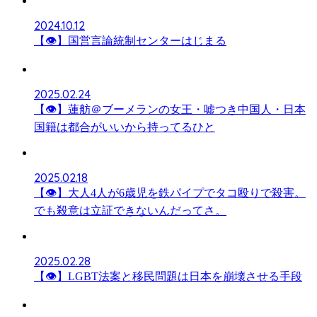
2024.10.12
【👁】国営言論統制センターはじまる
2025.02.24
【👁】蓮舫＠ブーメランの女王・嘘つき中国人・日本
国籍は都合がいいから持ってるひと
2025.02.18
【👁】大人4人が6歳児を鉄パイプでタコ殴りで殺害。
でも殺意は立証できないんだってさ。
2025.02.28
【👁】LGBT法案と移民問題は日本を崩壊させる手段