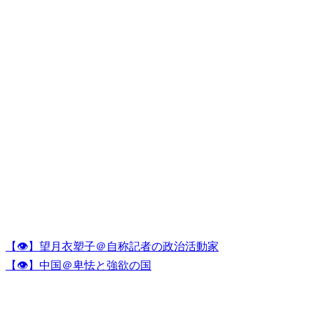
【👁】望月衣塑子＠自称記者の政治活動家
【👁】中国＠卑怯と強欲の国