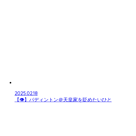
2025.02.18
【👁】パディントン＠天皇家を貶めたいひと