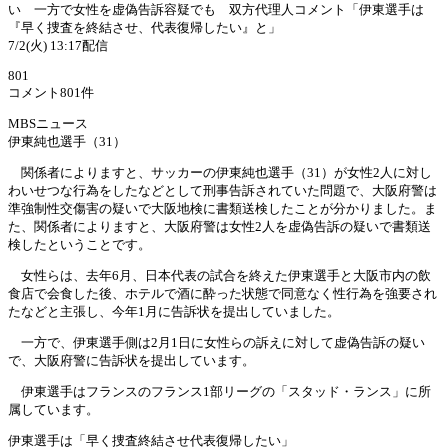
い 一方で女性を虚偽告訴容疑でも 双方代理人コメント「伊東選手は
『早く捜査を終結させ、代表復帰したい』と」
7/2(火) 13:17配信
801
コメント801件
MBSニュース
伊東純也選手（31）
関係者によりますと、サッカーの伊東純也選手（31）が女性2人に対し
わいせつな行為をしたなどとして刑事告訴されていた問題で、大阪府警は
準強制性交傷害の疑いで大阪地検に書類送検したことが分かりました。ま
た、関係者によりますと、大阪府警は女性2人を虚偽告訴の疑いで書類送
検したということです。
女性らは、去年6月、日本代表の試合を終えた伊東選手と大阪市内の飲
食店で会食した後、ホテルで酒に酔った状態で同意なく性行為を強要され
たなどと主張し、今年1月に告訴状を提出していました。
一方で、伊東選手側は2月1日に女性らの訴えに対して虚偽告訴の疑い
で、大阪府警に告訴状を提出しています。
伊東選手はフランスのフランス1部リーグの「スタッド・ランス」に所
属しています。
伊東選手は「早く捜査終結させ代表復帰したい」