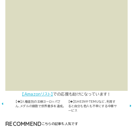
【Amazonリスト】
での応援も助けになっています！
【👁】人種差別の王様ヨーロッパさ
【👁】SHEINやTEMUなど、利用す
ん、メダルの個数で世界最多を達成。
ると自分も他人も不幸にする中華サ
ービス
RECOMMEND