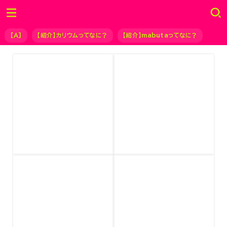
[Ａ]
【紹介】カリウムってなに？
【紹介】mabutaってなに？