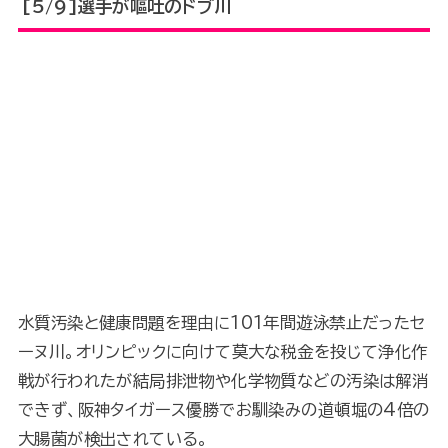
[5/9]選手が嘔吐のドブ川
水質汚染と健康問題を理由に101年間遊泳禁止だったセ
ーヌ川。オリンピックに向けて莫大な税金を投じて浄化作
戦が行われたが結局排泄物や化学物質などの汚染は解消
できず、阪神タイガース優勝でお馴染みの道頓堀の4倍の
大腸菌が検出されている。