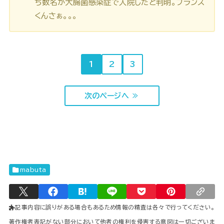
ち数名が大腸菌感染症で入院したと判明。フランス
くんさぁ。。。
1
2
3
次のページへ ≫
mabuta
記事内容に誤りがある場合もあるため情報の精査は各々で行ってください。
著作権者表記がない部分において他者の権利を侵害する意図は一切ございま