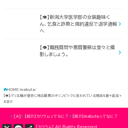
【👁】新潟大学医学部の女装趣味く
ん、乞食と詐欺と規約違反で退学通報
へ
【👁】職務質問や悪質警察は堂々と撮
影しましょう。
HOME
mabuta
【👁】パリ五輪が歴史に残る最悪のオリンピックと言われている理由9選+追加＋
おまけ
[Ａ]
【紹介】カリウムってなに？
【紹介】mabutaってなに？
X
Line
共
©
[カリウム]
All Rights Reserved.