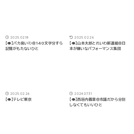
2025.02.18
2025.02.26
【👁】バカ臭いﾏﾝ＠140文字分すら
【👁】山本太郎とれいわ新選組＠日
記憶がもたないひと
本が嫌いなパフォーマンス集団
2025.02.26
2024.07.31
【👁】テレビ東京
【👁】西垣内義章＠市議だから分別
しなくてもいいひと