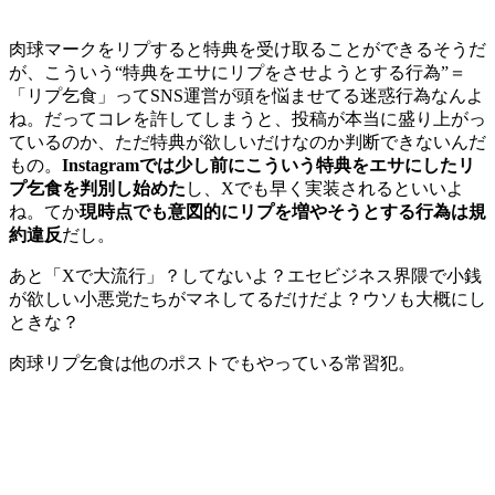
肉球マークをリプすると特典を受け取ることができるそうだ
が、こういう“特典をエサにリプをさせようとする行為”＝
「リプ乞食」ってSNS運営が頭を悩ませてる迷惑行為なんよ
ね。だってコレを許してしまうと、投稿が本当に盛り上がっ
ているのか、ただ特典が欲しいだけなのか判断できないんだ
もの。
Instagramでは少し前にこういう特典をエサにしたリ
プ乞食を判別し始めた
し、Xでも早く実装されるといいよ
ね。てか
現時点でも意図的にリプを増やそうとする行為は規
約違反
だし。
あと「Xで大流行」？してないよ？エセビジネス界隈で小銭
が欲しい小悪党たちがマネしてるだけだよ？ウソも大概にし
ときな？
肉球リプ乞食は他のポストでもやっている常習犯。