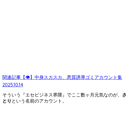
関連記事
【👁】中身スカスカ、悪質誘導ゴミアカウント集
2025.10.14
そういう『エセビジネス界隈』でここ数ヶ月元気なのが、
さ
とり
という名前のアカウント。