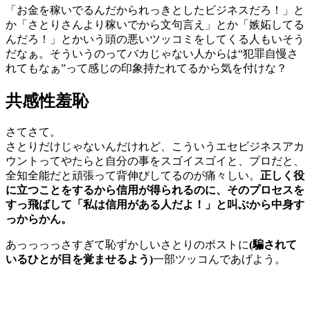
「お金を稼いでるんだかられっきとしたビジネスだろ！」と
か「さとりさんより稼いでから文句言え」とか「嫉妬してる
んだろ！」とかいう頭の悪いツッコミをしてくる人もいそう
だなぁ。そういうのってバカじゃない人からは“犯罪自慢さ
れてもなぁ”って感じの印象持たれてるから気を付けな？
共感性羞恥
さてさて。
さとりだけじゃないんだけれど、こういうエセビジネスアカ
ウントってやたらと自分の事をスゴイスゴイと、プロだと、
全知全能だと頑張って背伸びしてるのが痛々しい。
正しく役
に立つことをするから信用が得られるのに、そのプロセスを
すっ飛ばして「私は信用がある人だよ！」と叫ぶから中身す
っからかん。
あっっっっさすぎて恥ずかしいさとりのポストに
(騙されて
いるひとが目を覚ませるよう)
一部ツッコんであげよう。