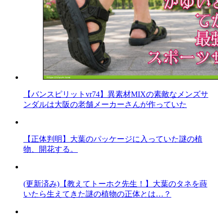
【バンスピリットvr74】異素材MIXの素敵なメンズサ
ンダルは大阪の老舗メーカーさんが作っていた
【正体判明】大葉のパッケージに入っていた謎の植
物、開花する。
(更新済み)【教えてトーホク先生！】大葉のタネを蒔
いたら生えてきた謎の植物の正体とは…？