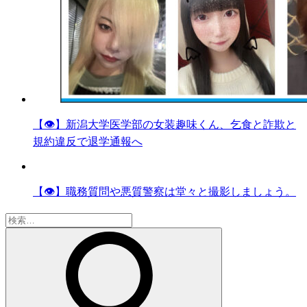
【👁】新潟大学医学部の女装趣味くん、乞食と詐欺と
規約違反で退学通報へ
【👁】職務質問や悪質警察は堂々と撮影しましょう。
検
索: