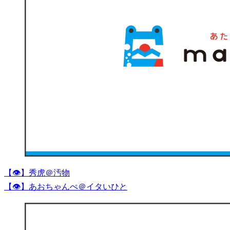
【👁】秀虎＠汚物
【👁】あおちゃんぺ＠イタいひと