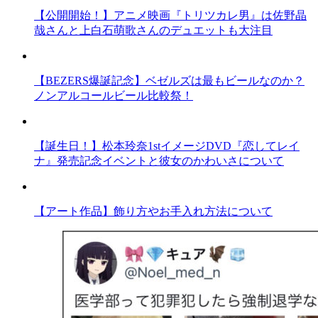
【公開開始！】アニメ映画『トリツカレ男』は佐野晶
哉さんと上白石萌歌さんのデュエットも大注目
【BEZERS爆誕記念】ベゼルズは最もビールなのか？
ノンアルコールビール比較祭！
【誕生日！】松本玲奈1stイメージDVD『恋してレイ
ナ』発売記念イベントと彼女のかわいさについて
【アート作品】飾り方やお手入れ方法について