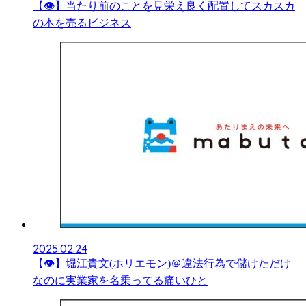
【👁】当たり前のことを見栄え良く配置してスカスカ
の本を売るビジネス
2025.02.24
【👁】堀江貴文(ホリエモン)＠違法行為で儲けただけ
なのに実業家を名乗ってる痛いひと