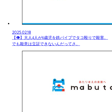
2025.02.18
【👁】大人4人が6歳児を鉄パイプでタコ殴りで殺害。
でも殺意は立証できないんだってさ。