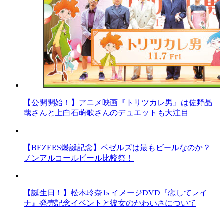
【公開開始！】アニメ映画『トリツカレ男』は佐野晶
哉さんと上白石萌歌さんのデュエットも大注目
【BEZERS爆誕記念】ベゼルズは最もビールなのか？
ノンアルコールビール比較祭！
【誕生日！】松本玲奈1stイメージDVD『恋してレイ
ナ』発売記念イベントと彼女のかわいさについて