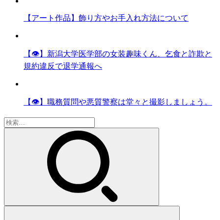
【アート作品】飾り方やお手入れ方法について
【👁】新潟大学医学部の女装趣味くん、乞食と詐欺と
規約違反で退学通報へ
【👁】職務質問や悪質警察は堂々と撮影しましょう。
検
索: