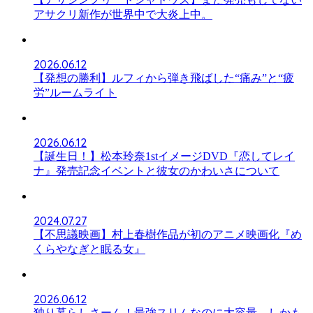
アサクリ新作が世界中で大炎上中。
2026.06.12
【発想の勝利】ルフィから弾き飛ばした“痛み”と“疲
労”ルームライト
2026.06.12
【誕生日！】松本玲奈1stイメージDVD『恋してレイ
ナ』発売記念イベントと彼女のかわいさについて
2024.07.27
【不思議映画】村上春樹作品が初のアニメ映画化『め
くらやなぎと眠る女』
2026.06.12
独り暮らしさーん！最強スリムなのに大容量、しかも