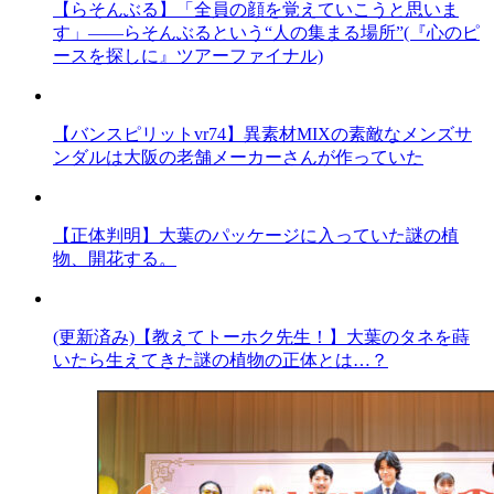
【らそんぶる】「全員の顔を覚えていこうと思いま
す」――らそんぶるという“人の集まる場所”(『心のピ
ースを探しに』ツアーファイナル)
【バンスピリットvr74】異素材MIXの素敵なメンズサ
ンダルは大阪の老舗メーカーさんが作っていた
【正体判明】大葉のパッケージに入っていた謎の植
物、開花する。
(更新済み)【教えてトーホク先生！】大葉のタネを蒔
いたら生えてきた謎の植物の正体とは…？