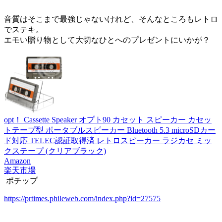
音質はそこまで最強じゃないけれど、そんなところもレトロ
でステキ。
エモい贈り物として大切なひとへのプレゼントにいかが？
opt！ Cassette Speaker オプト90 カセット スピーカー カセッ
トテープ型 ポータブルスピーカー Bluetooth 5.3 microSDカー
ド対応 TELEC認証取得済 レトロスピーカー ラジカセ ミッ
クステープ (クリアブラック)
Amazon
楽天市場
ポチップ
https://prtimes.phileweb.com/index.php?id=27575