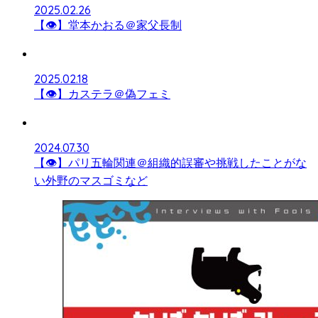
2025.02.26
【👁】堂本かおる＠家父長制
2025.02.18
【👁】カステラ＠偽フェミ
2024.07.30
【👁】パリ五輪関連＠組織的誤審や挑戦したことがな
い外野のマスゴミなど