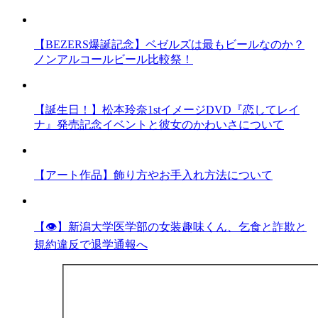
【BEZERS爆誕記念】ベゼルズは最もビールなのか？
ノンアルコールビール比較祭！
【誕生日！】松本玲奈1stイメージDVD『恋してレイ
ナ』発売記念イベントと彼女のかわいさについて
【アート作品】飾り方やお手入れ方法について
【👁】新潟大学医学部の女装趣味くん、乞食と詐欺と
規約違反で退学通報へ