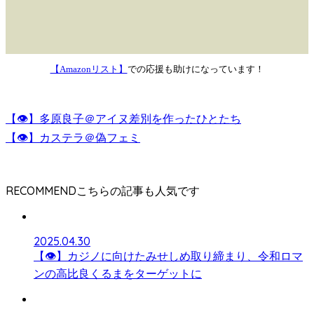
【Amazonリスト】
での応援も助けになっています！
【👁】多原良子＠アイヌ差別を作ったひとたち
【👁】カステラ＠偽フェミ
RECOMMEND
2025.04.30
【👁】カジノに向けたみせしめ取り締まり、令和ロマ
ンの高比良くるまをターゲットに