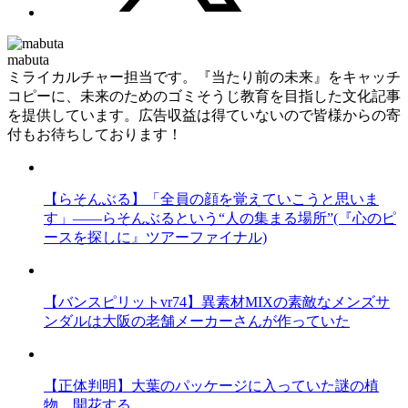
mabuta
ミライカルチャー担当です。『当たり前の未来』をキャッチ
コピーに、未来のためのゴミそうじ教育を目指した文化記事
を提供しています。広告収益は得ていないので皆様からの寄
付もお待ちしております！
【らそんぶる】「全員の顔を覚えていこうと思いま
す」――らそんぶるという“人の集まる場所”(『心のピ
ースを探しに』ツアーファイナル)
【バンスピリットvr74】異素材MIXの素敵なメンズサ
ンダルは大阪の老舗メーカーさんが作っていた
【正体判明】大葉のパッケージに入っていた謎の植
物、開花する。