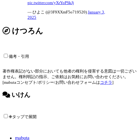
pic.twitter.com/yXrYoPSkJj
— ひよこ (@3F9XXmF5o719520)
January 3,
2025
けつろん
備考・引用
著作権表記がない部分においても他者の権利を侵害する意図は一切ござい
ません。権利明記の指示、ご依頼はお気軽にお問い合わせください。
[mabutaコンセプト/ポリシー/お問い合わせフォームは
コチラ
]
いけん
✙タップで展開
mabuta