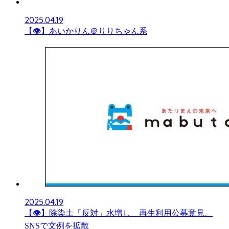
2025.04.19
【👁】あいかりん＠りりちゃん系
2025.04.19
【👁】除染土「反対」水増し 再生利用公募意見、
SNSで文例を拡散