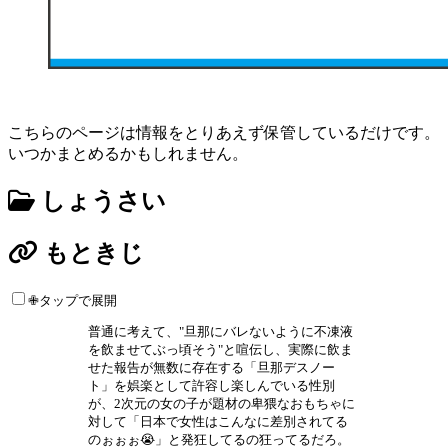
こちらのページは情報をとりあえず保管しているだけです。
いつかまとめるかもしれません。
しょうさい
もときじ
✙タップで展開
普通に考えて、"旦那にバレないように不凍液
を飲ませてぶっ頃そう"と喧伝し、実際に飲ま
せた報告が無数に存在する「旦那デスノー
ト」を娯楽として許容し楽しんでいる性別
が、2次元の女の子が題材の卑猥なおもちゃに
対して「日本で女性はこんなに差別されてる
のぉぉぉ😭」と発狂してるの狂ってるだろ。