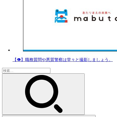
【👁】職務質問や悪質警察は堂々と撮影しましょう。
検
索: