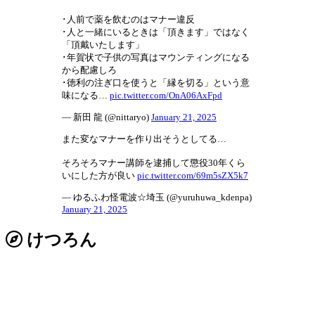
･人前で薬を飲むのはマナー違反
･人と一緒にいるときは「頂きます」ではなく
「頂戴いたします」
･年賀状で子供の写真はマウンティングになる
から配慮しろ
･徳利の注ぎ口を使うと「縁を切る」という意
味になる…
pic.twitter.com/OnA06AxFpd
— 新田 龍 (@nittaryo)
January 21, 2025
また変なマナーを作り出そうとしてる…
そろそろマナー講師を逮捕して懲役30年くら
いにした方が良い
pic.twitter.com/69m5sZX5k7
— ゆるふわ怪電波☆埼玉 (@yuruhuwa_kdenpa)
January 21, 2025
けつろん