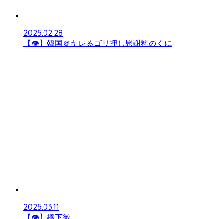
2025.02.28
【👁】韓国＠キレるゴリ押し慰謝料のくに
2025.03.11
【👁】橋下徹