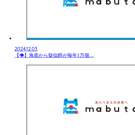
2024.12.03
【👁】海底から疑似餌が毎年1万個…