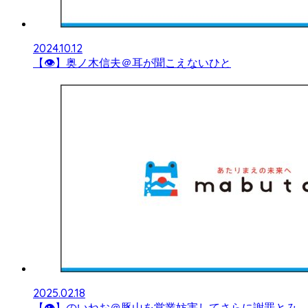
2024.10.12
【👁】奥ノ木信夫＠耳が聞こえないひと
2025.02.18
【👁】のいねお＠豚山を営業妨害してさらに謝罪とみ