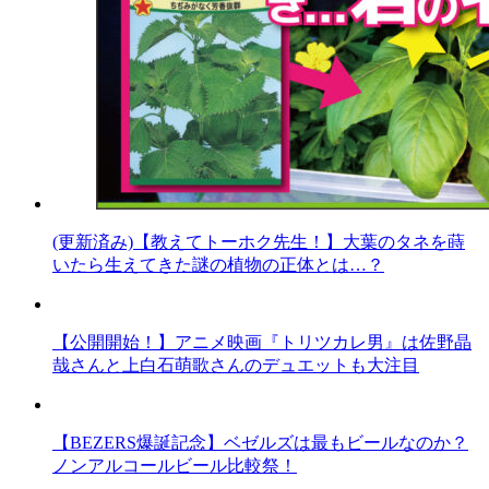
(更新済み)【教えてトーホク先生！】大葉のタネを蒔
いたら生えてきた謎の植物の正体とは…？
【公開開始！】アニメ映画『トリツカレ男』は佐野晶
哉さんと上白石萌歌さんのデュエットも大注目
【BEZERS爆誕記念】ベゼルズは最もビールなのか？
ノンアルコールビール比較祭！