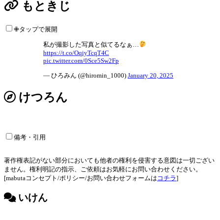
もときじ
✙タップで展開
私が撮影した写真と似てるなぁ…
https://t.co/OqiyTcqT4C
pic.twitter.com/0Sce5Sw2Fp
— ひろみん (@hiromin_1000)
January 20, 2025
けつろん
備考・引用
著作権表記がない部分においても他者の権利を侵害する意図は一切ござい
ません。権利明記の指示、ご依頼はお気軽にお問い合わせください。
[mabutaコンセプト/ポリシー/お問い合わせフォームは
コチラ
]
いけん