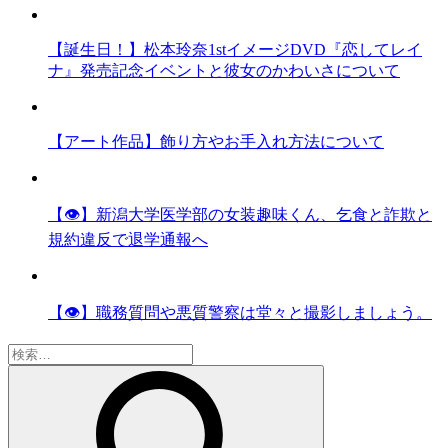
【誕生日！】松本玲奈1stイメージDVD『恋してレイ
ナ』発売記念イベントと彼女のかわいさについて
【アート作品】飾り方やお手入れ方法について
【👁】新潟大学医学部の女装趣味くん、乞食と詐欺と
規約違反で退学通報へ
【👁】職務質問や悪質警察は堂々と撮影しましょう。
検
索: