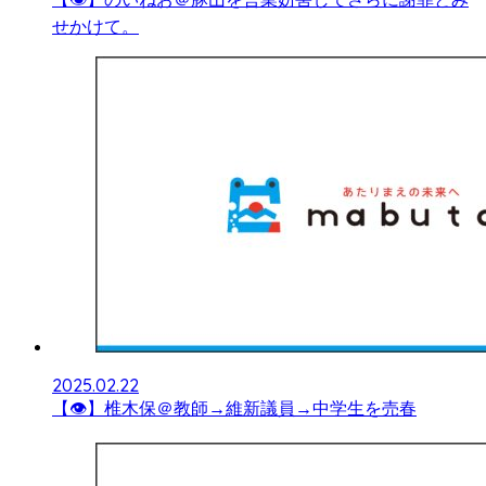
せかけて。
2025.02.22
【👁】椎木保＠教師→維新議員→中学生を売春