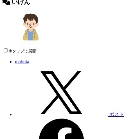
いけん
✙タップで展開
mabuta
ポスト