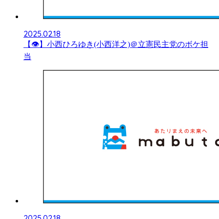
2025.02.18
【👁】小西ひろゆき(小西洋之)＠立憲民主党のボケ担
当
2025.02.18