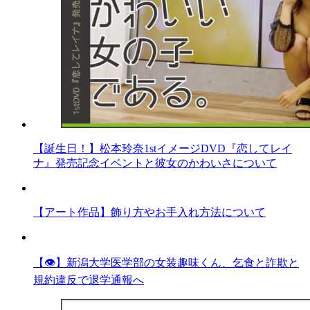
【誕生日！】松本玲奈1stイメージDVD『恋してレイ
ナ』発売記念イベントと彼女のかわいさについて
【アート作品】飾り方やお手入れ方法について
【👁】新潟大学医学部の女装趣味くん、乞食と詐欺と
規約違反で退学通報へ