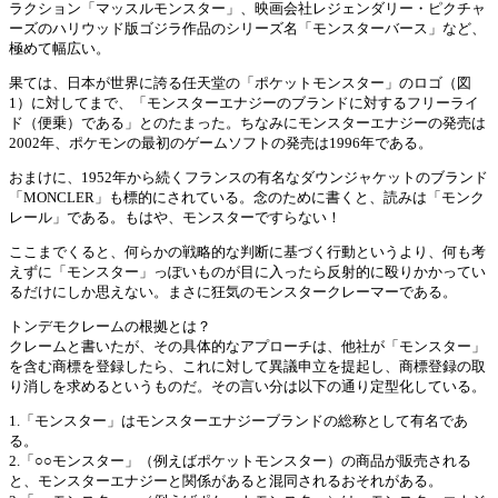
ラクション「マッスルモンスター」、映画会社レジェンダリー・ピクチャ
ーズのハリウッド版ゴジラ作品のシリーズ名「モンスターバース」など、
極めて幅広い。
果ては、日本が世界に誇る任天堂の「ポケットモンスター」のロゴ（図
1）に対してまで、「モンスターエナジーのブランドに対するフリーライ
ド（便乗）である」とのたまった。ちなみにモンスターエナジーの発売は
2002年、ポケモンの最初のゲームソフトの発売は1996年である。
おまけに、1952年から続くフランスの有名なダウンジャケットのブランド
「MONCLER」も標的にされている。念のために書くと、読みは「モンク
レール」である。もはや、モンスターですらない！
ここまでくると、何らかの戦略的な判断に基づく行動というより、何も考
えずに「モンスター」っぽいものが目に入ったら反射的に殴りかかってい
るだけにしか思えない。まさに狂気のモンスタークレーマーである。
トンデモクレームの根拠とは？
クレームと書いたが、その具体的なアプローチは、他社が「モンスター」
を含む商標を登録したら、これに対して異議申立を提起し、商標登録の取
り消しを求めるというものだ。その言い分は以下の通り定型化している。
1.「モンスター」はモンスターエナジーブランドの総称として有名であ
る。
2.「○○モンスター」（例えばポケットモンスター）の商品が販売される
と、モンスターエナジーと関係があると混同されるおそれがある。