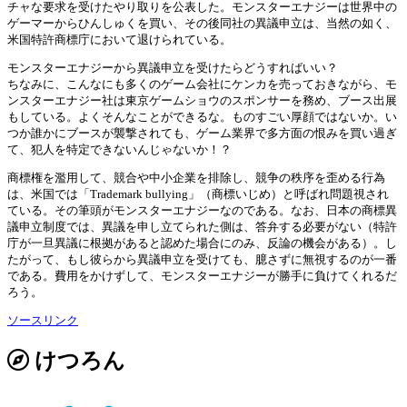
チャな要求を受けたやり取りを公表した。モンスターエナジーは世界中の
ゲーマーからひんしゅくを買い、その後同社の異議申立は、当然の如く、
米国特許商標庁において退けられている。
モンスターエナジーから異議申立を受けたらどうすればいい？
ちなみに、こんなにも多くのゲーム会社にケンカを売っておきながら、モ
ンスターエナジー社は東京ゲームショウのスポンサーを務め、ブース出展
もしている。よくそんなことができるな。ものすごい厚顔ではないか。い
つか誰かにブースが襲撃されても、ゲーム業界で多方面の恨みを買い過ぎ
て、犯人を特定できないんじゃないか！？
商標権を濫用して、競合や中小企業を排除し、競争の秩序を歪める行為
は、米国では「Trademark bullying」（商標いじめ）と呼ばれ問題視され
ている。その筆頭がモンスターエナジーなのである。なお、日本の商標異
議申立制度では、異議を申し立てられた側は、答弁する必要がない（特許
庁が一旦異議に根拠があると認めた場合にのみ、反論の機会がある）。し
たがって、もし彼らから異議申立を受けても、臆さずに無視するのが一番
である。費用をかけずして、モンスターエナジーが勝手に負けてくれるだ
ろう。
ソースリンク
けつろん