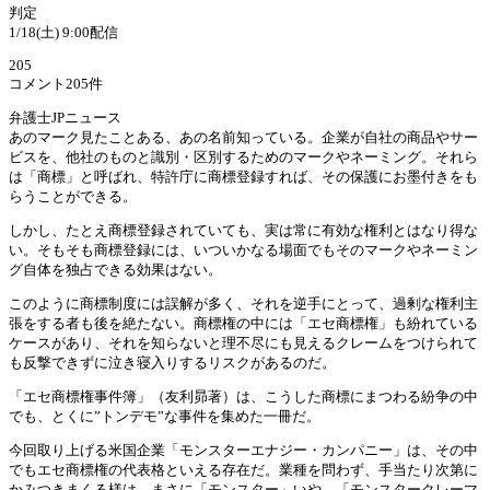
判定
1/18(土) 9:00配信
205
コメント205件
弁護士JPニュース
あのマーク見たことある、あの名前知っている。企業が自社の商品やサー
ビスを、他社のものと識別・区別するためのマークやネーミング。それら
は「商標」と呼ばれ、特許庁に商標登録すれば、その保護にお墨付きをも
らうことができる。
しかし、たとえ商標登録されていても、実は常に有効な権利とはなり得な
い。そもそも商標登録には、いついかなる場面でもそのマークやネーミン
グ自体を独占できる効果はない。
このように商標制度には誤解が多く、それを逆手にとって、過剰な権利主
張をする者も後を絶たない。商標権の中には「エセ商標権」も紛れている
ケースがあり、それを知らないと理不尽にも見えるクレームをつけられて
も反撃できずに泣き寝入りするリスクがあるのだ。
「エセ商標権事件簿」（友利昴著）は、こうした商標にまつわる紛争の中
でも、とくに”トンデモ”な事件を集めた一冊だ。
今回取り上げる米国企業「モンスターエナジー・カンパニー」は、その中
でもエセ商標権の代表格といえる存在だ。業種を問わず、手当たり次第に
かみつきまくる様は、まさに「モンスター」いや、「モンスタークレーマ