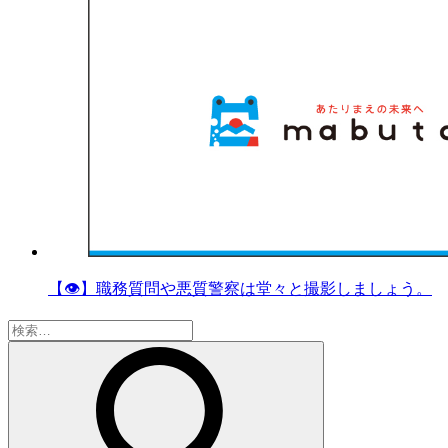
【👁】職務質問や悪質警察は堂々と撮影しましょう。
検
索: