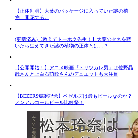
【正体判明】大葉のパッケージに入っていた謎の植
物、開花する。
(更新済み)【教えてトーホク先生！】大葉のタネを蒔
いたら生えてきた謎の植物の正体とは…？
【公開開始！】アニメ映画『トリツカレ男』は佐野晶
哉さんと上白石萌歌さんのデュエットも大注目
【BEZERS爆誕記念】ベゼルズは最もビールなのか？
ノンアルコールビール比較祭！