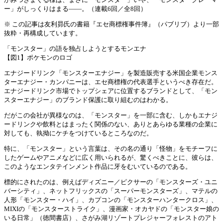
ー」がしっくりはまる――。（連載6回／全8回）
※ この記事は友利昴氏の書籍『エセ商標権事件簿』（パブリブ）より一部
抜粋・再構成しています。
「モンスター」の語を独占しようとするモンエナ
【図1】ポケモンのロゴ
エナジードリンク「モンスターエナジー」を製造販売する米国企業モンス
ターエナジー・カンパニーは、エセ商標権の代表選手というべき存在だ。
エナジードリンク市場でトップシェアに位置するブランドとして、「モン
スターエナジー」のブランド保護に取り組むのはわかる。
だがこの会社が異様なのは、「モンスター」を一部に含む、しかもエナジ
ードリンクや飲料とはまったく関係のない、ありとあらゆる業種の企業に
対しても、執拗にケチをつけているところなのだ。
特に、「モンスター」という言葉は、その名の通り「怪物」をモチーフに
したゲームやアニメなどに広く用いられるが、驚くべきことに、彼らは、
このようなエンタテインメント作品に牙をむいているのである。
標的にされたのは、例えばディズニー／ピクサーの「モンスターズ・ユニ
バーシティ」、ネットフリックスの「スーパーモンスターズ」、マテルの
人形「モンスター・ハイ」、カプコンの「モンスターハンタークロス」、
MIXIの「モンスターストライク」、漫画家・オカヤドの「モンスター娘の
いる日常」（徳間書店）、さがみ湖リゾートプレジャーフォレストのアト