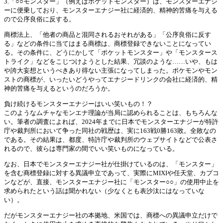
3.「○○モンスター」（例えばポケットモンスター）は、モンスターエナジ
ーに便乗しており、モンスターエナジー社に経済的、精神的苦痛を与える
ので公序良俗に反する。
商標法上、「他者の商品と混同されるおそれがある」「公序良俗に反す
る」などの条件に当てはまる商標は、商標登録できないことになってい
る。その条件に、どうにかして「ポケットモンスター」や「モンスタース
トライク」などをこじつけようとした結果、冗談のような……いや、もは
や誇大妄想というべきあり得ない主張になってしまった。ポケモンやモン
ストの商標が、いったいどうやってエナジードリンクの会社に経済的、精
神的苦痛を与えるというのだろうか。
負け続けるモンスターエナジーはいい笑いもの！？
このようなムチャなモンエナ理論が当局に認められることは、もちろんな
い。筆者の調査によれば、2024年までに日本でモンスターエナジーが特許
庁や裁判所において争った同社の戦歴は、実に163戦0勝163敗。全敗なの
である。その結果は、都度、特許庁や裁判所のウェブサイトなどで公表さ
れるので、彼らは専門家の間でいい笑いものになっている。
なお、日本でモンスターエナジー社が仕掛けているのは、「モンスター」
を含む商標登録に対する異議申立であって、実際にMIXIや任天堂、カプコ
ンなどが、直接、モンスターエナジー社に「モンスター○○」の使用中止を
求められたという話は聞かれない（少なくとも表沙汰にはなっていな
い）。
だがモンスターエナジー社の本拠地、米国では、商標への異議申立だけで