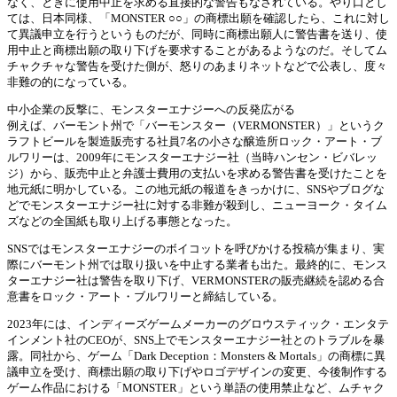
なく、ときに使用中止を求める直接的な警告もなされている。やり口とし
ては、日本同様、「MONSTER ○○」の商標出願を確認したら、これに対し
て異議申立を行うというものだが、同時に商標出願人に警告書を送り、使
用中止と商標出願の取り下げを要求することがあるようなのだ。そしてム
チャクチャな警告を受けた側が、怒りのあまりネットなどで公表し、度々
非難の的になっている。
中小企業の反撃に、モンスターエナジーへの反発広がる
例えば、バーモント州で「バーモンスター（VERMONSTER）」というク
ラフトビールを製造販売する社員7名の小さな醸造所ロック・アート・ブ
ルワリーは、2009年にモンスターエナジー社（当時ハンセン・ビバレッ
ジ）から、販売中止と弁護士費用の支払いを求める警告書を受けたことを
地元紙に明かしている。この地元紙の報道をきっかけに、SNSやブログな
どでモンスターエナジー社に対する非難が殺到し、ニューヨーク・タイム
ズなどの全国紙も取り上げる事態となった。
SNSではモンスターエナジーのボイコットを呼びかける投稿が集まり、実
際にバーモント州では取り扱いを中止する業者も出た。最終的に、モンス
ターエナジー社は警告を取り下げ、VERMONSTERの販売継続を認める合
意書をロック・アート・ブルワリーと締結している。
2023年には、インディーズゲームメーカーのグロウスティック・エンタテ
インメント社のCEOが、SNS上でモンスターエナジー社とのトラブルを暴
露。同社から、ゲーム「Dark Deception：Monsters & Mortals」の商標に異
議申立を受け、商標出願の取り下げやロゴデザインの変更、今後制作する
ゲーム作品における「MONSTER」という単語の使用禁止など、ムチャク