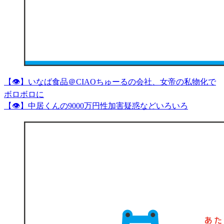
【👁】いなば食品＠CIAOちゅーるの会社、女帝の私物化で
ボロボロに
【👁】中居くんの9000万円性加害疑惑などいろいろ