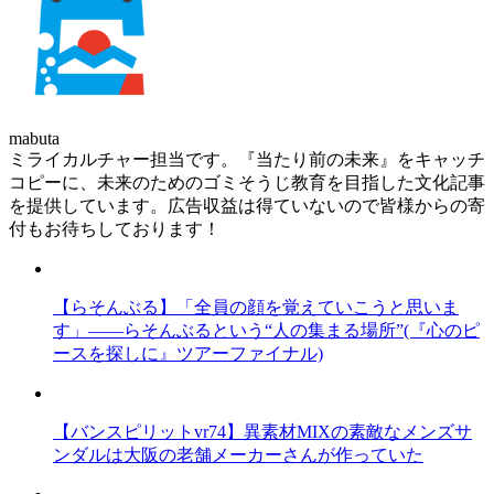
mabuta
ミライカルチャー担当です。『当たり前の未来』をキャッチ
コピーに、未来のためのゴミそうじ教育を目指した文化記事
を提供しています。広告収益は得ていないので皆様からの寄
付もお待ちしております！
【らそんぶる】「全員の顔を覚えていこうと思いま
す」――らそんぶるという“人の集まる場所”(『心のピ
ースを探しに』ツアーファイナル)
【バンスピリットvr74】異素材MIXの素敵なメンズサ
ンダルは大阪の老舗メーカーさんが作っていた