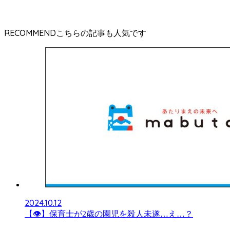
RECOMMEND
2024.10.12
【👁】保育士が2歳の園児を殺人未遂…え…？