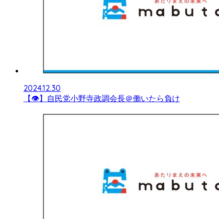
2024.12.30
【👁】自民党小野寺政調会長＠働いたら負け