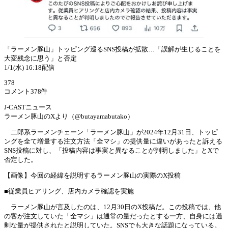
「ラーメン豚山」トッピング巡るSNS投稿が拡散…「誤解が生じることを
大変残念に思う」と否定
1/1(水) 16:18配信
378
コメント378件
J-CASTニュース
ラーメン豚山のXより（@butayamabutako）
二郎系ラーメンチェーン「ラーメン豚山」が2024年12月31日、トッピ
ングを全て増量する注文方法「全マシ」の提供量に違いがあったと訴える
SNS投稿に対し、「投稿内容は事実と異なることが判明しました」とXで
否定した。
【画像】今回の経緯を説明するラーメン豚山の実際のX投稿
■従業員ヒアリング、店内カメラ確認を実施
ラーメン豚山が言及したのは、12月30日のX投稿だ。この投稿では、他
の客が注文していた「全マシ」は通常の量だったとする一方、自身には過
剰な量が提供されたと説明していた。SNSでも大きな話題になっている。