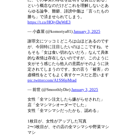
という概念なのだけどこれを理解しないとあ
らゆる論争、難癖、誹謗中傷は「言ったもの
勝ち」で済ませられてしまう。
https://t.co/HQiyDqWrE3
— 小森屋 (@komoriya81)
January 3, 2025
謝罪文にツッコミどころは山ほどあるのです
が、今回特に注目したいのはここですね。そ
もそも「女は食い切れないだろ」なんて具体
的な表情は存在しないのですが、このように
女がそう感じたら他人の意図がそのように決
定されてしまうのです。女の言う「被害」の
虚構性をとてもよく表すケースだと思います
pic.twitter.com/A1SS6pMtad
— 前世 (@SmoothlyDie)
January 3, 2025
女性「全マシ注文したら嫌がらせされた」
店「全マシマシオーダーでした」
女性「全マシマシだったかも、認める」
1枚目が、女性がアップした写真
2〜3枚目が、その店の全マシマシや野菜マシ
マシ