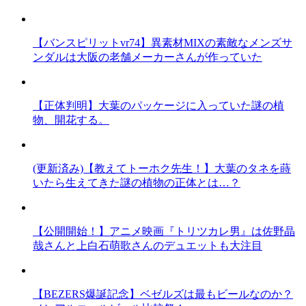
【バンスピリットvr74】異素材MIXの素敵なメンズサ
ンダルは大阪の老舗メーカーさんが作っていた
【正体判明】大葉のパッケージに入っていた謎の植
物、開花する。
(更新済み)【教えてトーホク先生！】大葉のタネを蒔
いたら生えてきた謎の植物の正体とは…？
【公開開始！】アニメ映画『トリツカレ男』は佐野晶
哉さんと上白石萌歌さんのデュエットも大注目
【BEZERS爆誕記念】ベゼルズは最もビールなのか？