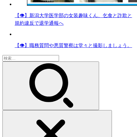
【👁】新潟大学医学部の女装趣味くん、乞食と詐欺と
規約違反で退学通報へ
【👁】職務質問や悪質警察は堂々と撮影しましょう。
検
索: