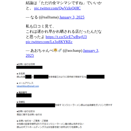
結論は「ただの全マシマシですね」でいいか
と。
pic.twitter.com/QwVzIoQiHC
— なる (@nalltama)
January 3, 2025
私も口コミ見て、
これは遅かれ早かれ晒される店だったんだな
と思ったよ
https://t.co/GvE7wBwjU3
pic.twitter.com/Lz3o8KYKEc
— あおちゃんぺ
(@aochanp)
January 3,
2025