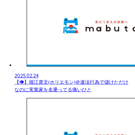
2025.02.24
【👁】堀江貴文(ホリエモン)＠違法行為で儲けただけ
なのに実業家を名乗ってる痛いひと