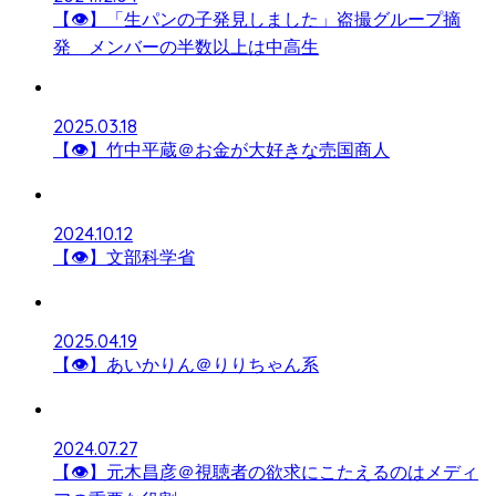
【👁】「生パンの子発見しました」盗撮グループ摘
発 メンバーの半数以上は中高生
2025.03.18
【👁】竹中平蔵＠お金が大好きな売国商人
2024.10.12
【👁】文部科学省
2025.04.19
【👁】あいかりん＠りりちゃん系
2024.07.27
【👁】元木昌彦＠視聴者の欲求にこたえるのはメディ