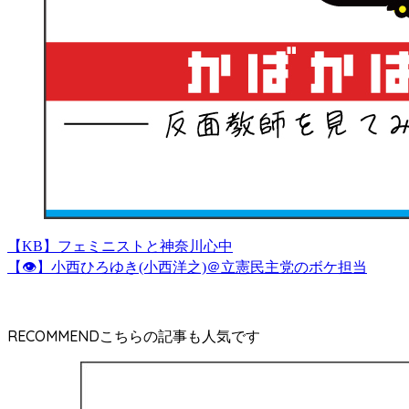
【KB】フェミニストと神奈川心中
【👁】小西ひろゆき(小西洋之)＠立憲民主党のボケ担当
RECOMMEND