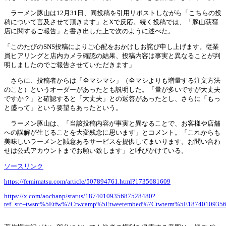
ラーメン豚山は12月31日、同投稿を引用リポストしながら「こちらの投
稿について言及させて頂きます」とXで反応。続く投稿では、「豚山荻窪
店に関するご報告」と書き出した上で次のように述べた。
「このたびのSNS投稿によりご心配をおかけしお詫び申し上げます。従業
員ヒアリングと店内カメラ確認の結果、投稿内容は事実と異なることが判
明しましたのでご報告させていただきます」
さらに、投稿者からは「全マシマシ」（全マシよりも増量する注文方法
のこと）というオーダーがあったとも説明した。「量が多いですが大丈夫
ですか？」と確認すると「大丈夫」との返答があったとし、さらに「もっ
と盛って」という要望もあったという。
ラーメン豚山は、「当該投稿内容が事実と異なることで、お客様や店舗
への誤解が生じることを大変残念に思います」とコメント。「これからも
美味しいラーメンと誠意あるサービスを提供してまいります。お問い合わ
せは公式アカウントまでお願い致します」と呼びかけている。
ソースリンク
https://femimatsu.com/article/507894761.html?1735681609
https://x.com/aochanp/status/1874010935687528480?
ref_src=twsrc%5Etfw%7Ctwcamp%5Etweetembed%7Ctwterm%5E18740109356