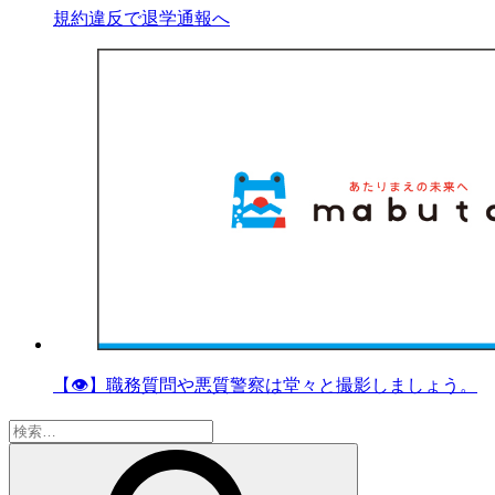
規約違反で退学通報へ
【👁】職務質問や悪質警察は堂々と撮影しましょう。
検
索: