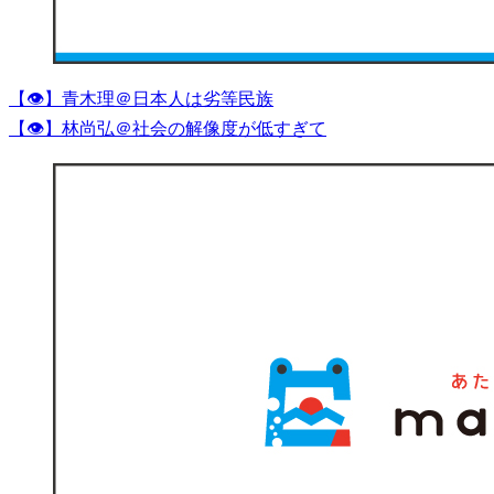
【👁】青木理＠日本人は劣等民族
【👁】林尚弘＠社会の解像度が低すぎて