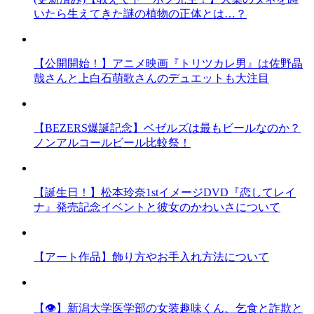
いたら生えてきた謎の植物の正体とは…？
【公開開始！】アニメ映画『トリツカレ男』は佐野晶
哉さんと上白石萌歌さんのデュエットも大注目
【BEZERS爆誕記念】ベゼルズは最もビールなのか？
ノンアルコールビール比較祭！
【誕生日！】松本玲奈1stイメージDVD『恋してレイ
ナ』発売記念イベントと彼女のかわいさについて
【アート作品】飾り方やお手入れ方法について
【👁】新潟大学医学部の女装趣味くん、乞食と詐欺と