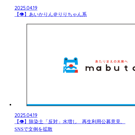
2025.04.19
【👁】あいかりん＠りりちゃん系
2025.04.19
【👁】除染土「反対」水増し 再生利用公募意見、
SNSで文例を拡散