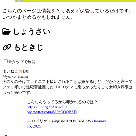
こちらのページは情報をとりあえず保管しているだけです。
いつかまとめるかもしれません。
しょうさい
もときじ
✙タップで展開
よいねこ
DX!
@yoiko_chann
今の女の子はフェミニスト扱いされることは嫌がるけど、だからと言って
フェミ叩いて性犯罪擁護したりAEDデマに乗っかったりして女叩き界隈は
もっと嫌いです。
こんなんやってるから叩かれるのでは？
https://t.co/g7zAXwih3f
pic.twitter.com/88PcOOQBZD
— ロドリゲス (@gIsMlLzQY346CnW)
January
15, 2025