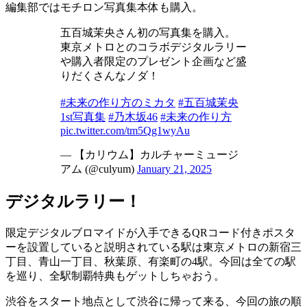
編集部ではモチロン写真集本体も購入。
五百城茉央さん初の写真集を購入。
東京メトロとのコラボデジタルラリー
や購入者限定のプレゼント企画など盛
りだくさんなノダ！
#未来の作り方のミカタ
#五百城茉央
1st写真集
#乃木坂46
#未来の作り方
pic.twitter.com/tm5Qg1wyAu
— 【カリウム】カルチャーミュージ
アム (@culyum)
January 21, 2025
デジタルラリー！
限定デジタルブロマイドが入手できるQRコード付きポスタ
ーを設置していると説明されている駅は東京メトロの新宿三
丁目、青山一丁目、秋葉原、有楽町の4駅。今回は全ての駅
を巡り、全駅制覇特典もゲットしちゃおう。
渋谷をスタート地点として渋谷に帰って来る、今回の旅の順