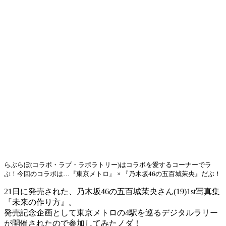
らぶらぼ(コラボ・ラブ・ラボラトリー)はコラボを愛するコーナーでラ
ぶ！今回のコラボは…『東京メトロ』 × 『乃木坂46の五百城茉央』だぶ！
21日に発売された、乃木坂46の五百城茉央さん(19)1st写真集
『未来の作り方』。
発売記念企画として東京メトロの4駅を巡るデジタルラリー
が開催されたので参加してみたノダ！