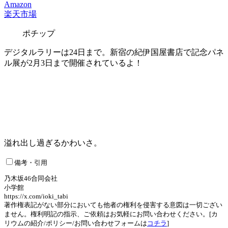
Amazon
楽天市場
ポチップ
デジタルラリーは24日まで。新宿の紀伊国屋書店で記念パネ
ル展が2月3日まで開催されているよ！
溢れ出し過ぎるかわいさ。
備考・引用
乃木坂46合同会社
小学館
https://x.com/ioki_tabi
著作権表記がない部分においても他者の権利を侵害する意図は一切ござい
ません。権利明記の指示、ご依頼はお気軽にお問い合わせください。[カ
リウムの紹介/ポリシー/お問い合わせフォームは
コチラ
]