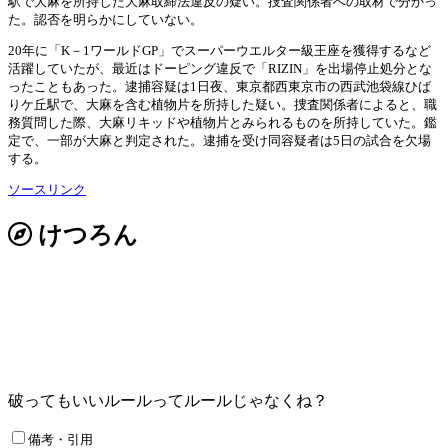
駅で大麻を所持した大麻取締法違反の疑い。捜査関係者への取材で分かっ
た。認否を明らかにしていない。
20年に「K－1ワールドGP」でスーパーウエルター級王座を獲得するなど
活躍していたが、最近はドーピング違反で「RIZIN」を出場停止処分とな
ったこともあった。逮捕容疑は1日夜、東京都西東京市の西武池袋線ひば
りケ丘駅で、大麻を含む植物片を所持した疑い。捜査関係者によると、職
務質問した際、大麻リキッドや植物片とみられるものを所持していた。鑑
定で、一部が大麻と判定された。逮捕を受け同容疑者は5日の試合を欠場
する。
ソースリンク
けつろん
破ってもいいルールってルールじゃなくね？
備考・引用