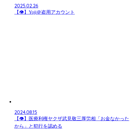
2025.02.26
【👁】Yoji＠盗用アカウント
2024.08.15
【👁】医療利権ヤクザ武見敬三厚労相「お金なかった
から」と犯行を認める