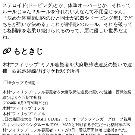
ステロイド(ドーピング)とか、体重オーバーとか、それって
ルールじゃん？ルールを守れない人なんて不用品じゃん。
『決めた体重範囲内のひと同士が武器やドーピング無しでど
ちらが強いか決める』これが格闘技のルール。それを破って
も格闘家を名乗り続けられるのって、悪に優しい世界だよ
ね。
もときじ
木村“フィリップ”ミノル容疑者を大麻取締法違反の疑いで逮
捕 西武池袋線ひばりケ丘駅で所持
✙タップで展開
木村“フィリップ”ミノル容疑者を大麻取締法違反の疑いで逮捕 西武池袋
線ひばりケ丘駅で所持
[2024年10月3日20時39分]
木村“フィリップ”ミノル
木村“フィリップ”ミノル
5日の格闘技大会「FIGHT CLUB2」で、オープンフィンガーグローブ着用
のキックボクシングルールでYA－MANと対戦する予定だった格闘家の木
村“フィリップ”ミノル容疑者（31）が3日、警視庁田無署に逮捕された。