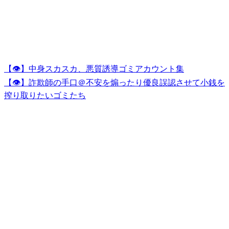
【👁】中身スカスカ、悪質誘導ゴミアカウント集
【👁】詐欺師の手口＠不安を煽ったり優良誤認させて小銭を
搾り取りたいゴミたち