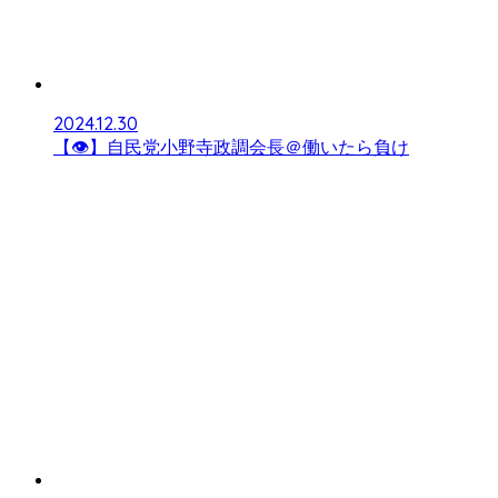
2024.12.30
【👁】自民党小野寺政調会長＠働いたら負け