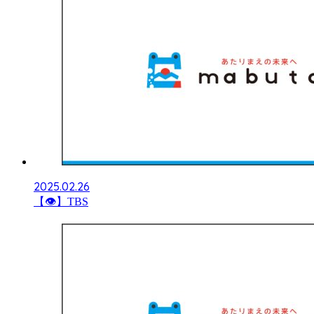
2025.02.26
【👁】TBS