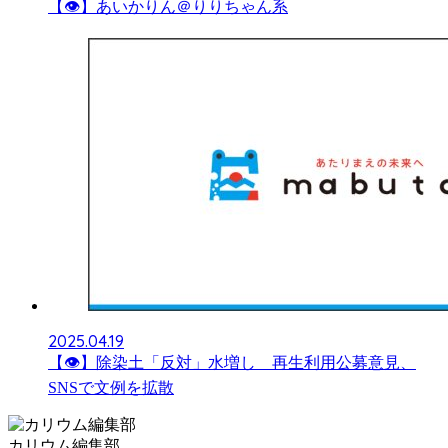
【👁】あいかりん＠りりちゃん系
2025.04.19
【👁】除染土「反対」水増し 再生利用公募意見、
SNSで文例を拡散
カリウム編集部