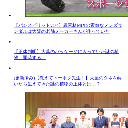
【バンスピリットvr74】異素材MIXの素敵なメンズサ
ンダルは大阪の老舗メーカーさんが作っていた
【正体判明】大葉のパッケージに入っていた謎の植
物、開花する。
(更新済み)【教えてトーホク先生！】大葉のタネを蒔
いたら生えてきた謎の植物の正体とは…？