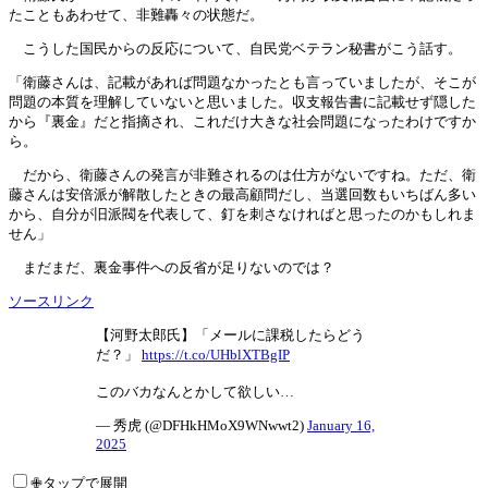
たこともあわせて、非難轟々の状態だ。
こうした国民からの反応について、自民党ベテラン秘書がこう話す。
「衛藤さんは、記載があれば問題なかったとも言っていましたが、そこが
問題の本質を理解していないと思いました。収支報告書に記載せず隠した
から『裏金』だと指摘され、これだけ大きな社会問題になったわけですか
ら。
だから、衛藤さんの発言が非難されるのは仕方がないですね。ただ、衛
藤さんは安倍派が解散したときの最高顧問だし、当選回数もいちばん多い
から、自分が旧派閥を代表して、釘を刺さなければと思ったのかもしれま
せん」
まだまだ、裏金事件への反省が足りないのでは？
ソースリンク
【河野太郎氏】「メールに課税したらどう
だ？」
https://t.co/UHblXTBgIP
このバカなんとかして欲しい…
— 秀虎 (@DFHkHMoX9WNwwt2)
January 16,
2025
✙タップで展開