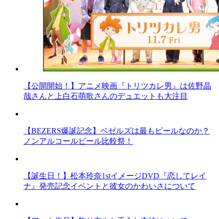
【公開開始！】アニメ映画『トリツカレ男』は佐野晶
哉さんと上白石萌歌さんのデュエットも大注目
【BEZERS爆誕記念】ベゼルズは最もビールなのか？
ノンアルコールビール比較祭！
【誕生日！】松本玲奈1stイメージDVD『恋してレイ
ナ』発売記念イベントと彼女のかわいさについて