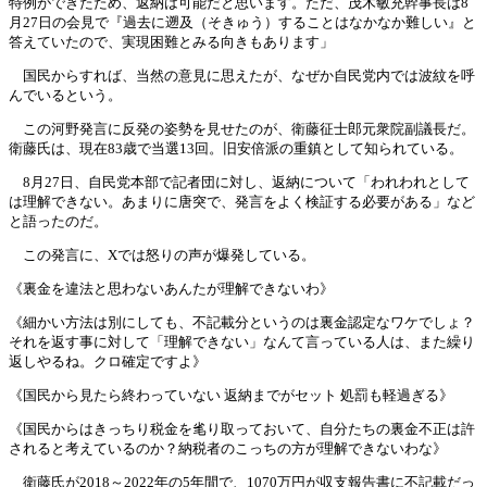
特例ができたため、返納は可能だと思います。ただ、茂木敏充幹事長は8
月27日の会見で『過去に遡及（そきゅう）することはなかなか難しい』と
答えていたので、実現困難とみる向きもあります」
国民からすれば、当然の意見に思えたが、なぜか自民党内では波紋を呼
んでいるという。
この河野発言に反発の姿勢を見せたのが、衛藤征士郎元衆院副議長だ。
衛藤氏は、現在83歳で当選13回。旧安倍派の重鎮として知られている。
8月27日、自民党本部で記者団に対し、返納について「われわれとして
は理解できない。あまりに唐突で、発言をよく検証する必要がある」など
と語ったのだ。
この発言に、Xでは怒りの声が爆発している。
《裏金を違法と思わないあんたが理解できないわ》
《細かい方法は別にしても、不記載分というのは裏金認定なワケでしょ？
それを返す事に対して「理解できない」なんて言っている人は、また繰り
返しやるね。クロ確定ですよ》
《国民から見たら終わっていない 返納までがセット 処罰も軽過ぎる》
《国民からはきっちり税金を毟り取っておいて、自分たちの裏金不正は許
されると考えているのか？納税者のこっちの方が理解できないわな》
衛藤氏が2018～2022年の5年間で、1070万円が収支報告書に不記載だっ