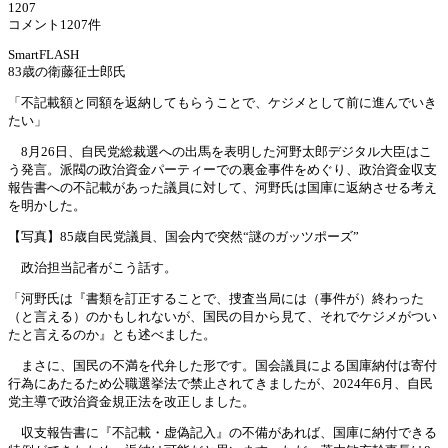
1207
コメント1207件
SmartFLASH
83歳の衛藤征士郎氏
「不記載額と同額を返納してもらうことで、ケジメとして前に進んでいき
たい」
8月26日、自民党総裁選への出馬を表明した河野太郎デジタル大臣はこ
う発言。派閥の政治資金パーティーでの裏金事件をめぐり、政治資金収支
報告書への不記載があった議員に対して、河野氏は国庫に返納させる考え
を明かした。
【写真】85歳自民党議員、国会内で突然“謎のガッツポーズ”
政治担当記者がこう話す。
「河野氏は『書類を訂正することで、捜査当局には（事件が）終わった
（と言える）のかもしれないが、国民の目から見て、それでケジメがつい
たと言えるのか』とも述べました。
まさに、国民の不満を代弁した形です。国会議員による国庫納付は寄付
行為にあたるため公職選挙法で禁止されてきましたが、2024年6月、自民
党主導で政治資金規正法を改正しました。
収支報告書に『不記載・虚偽記入』の不備があれば、国庫に納付できる