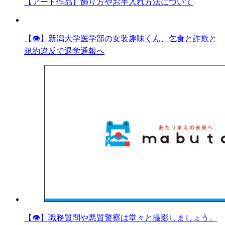
【アート作品】飾り方やお手入れ方法について
【👁】新潟大学医学部の女装趣味くん、乞食と詐欺と
規約違反で退学通報へ
【👁】職務質問や悪質警察は堂々と撮影しましょう。