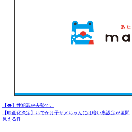
【👁】性犯罪＠去勢で。
【映画化決定】おでかけ子ザメちゃんには暗い裏設定が垣間
見える件