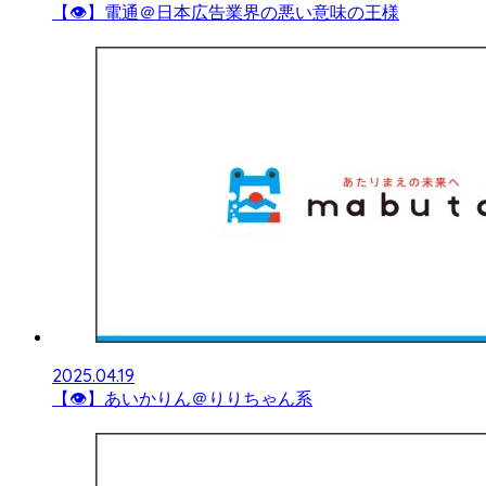
【👁】電通＠日本広告業界の悪い意味の王様
2025.04.19
【👁】あいかりん＠りりちゃん系