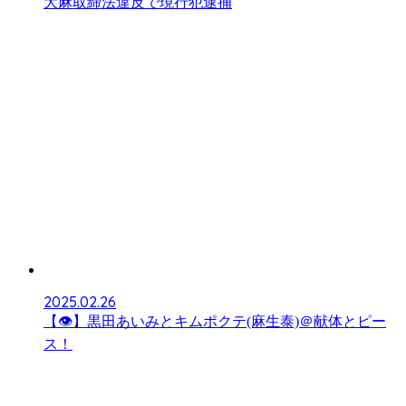
大麻取締法違反で現行犯逮捕
2025.02.26
【👁】黒田あいみとキムポクテ(麻生泰)＠献体とピー
ス！