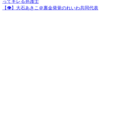
ってキレる弁護士
【👁】大石あきこ＠裏金発覚のれいわ共同代表