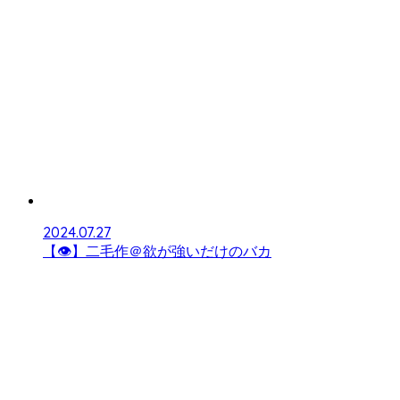
2024.07.27
【👁】二毛作＠欲が強いだけのバカ