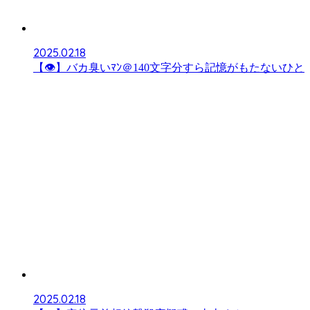
2025.02.18
【👁】バカ臭いﾏﾝ＠140文字分すら記憶がもたないひと
2025.02.18