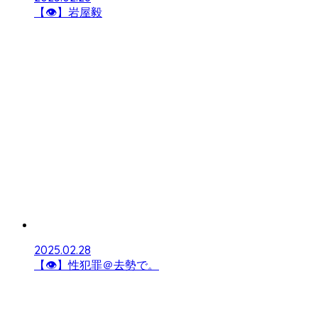
【👁】岩屋毅
2025.02.28
【👁】性犯罪＠去勢で。