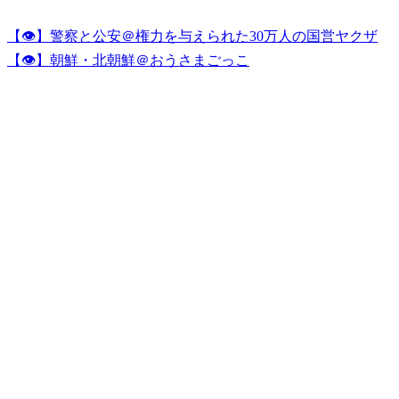
【👁】警察と公安＠権力を与えられた30万人の国営ヤクザ
【👁】朝鮮・北朝鮮＠おうさまごっこ